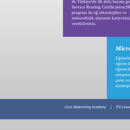
ile Türkiye'de ilk defa hayata ge
Service Routing Certification(S
program ile ağ teknolojileri ve
mühendislik alanında kariyerini
verebilirsiniz.
Micr
Eğitiml
öğrencil
öğrenci
tanışma
şansı su
alınmışt
Cisco Networking Academy
|
İTÜ Linu