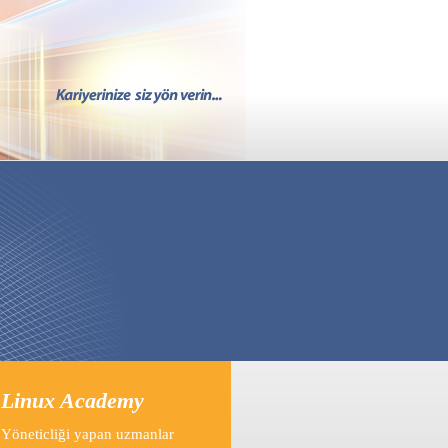
 Linux Academy
 Yöneticliği yapan uzmanlar