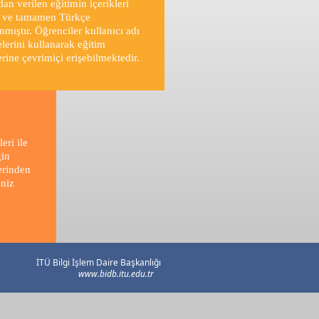
dan verilen eğitimin içerikleri
 ve tamamen Türkçe
nmıştır. Öğrenciler kullanıcı adı
elerini kullanarak eğitim
erine çevrimiçi erişebilmektedir.
eri ile
ğin
erinden
iniz
İTÜ Bilgi İşlem Daire Başkanlığı
www.bidb.itu.edu.tr