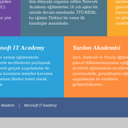
çirilen
tüm dünyada organize edilen Network
tarafın
RC)
Academy eğitimlerine 16 yılı aşkın bir
güncel
süredir devam etmektedir. İTÜ/BİDB,
hazırla
ze yön
bu eğitimi Türkiye’de veren ilk
ve şifr
kuruluşlar arasındadır.
içerikl
osoft IT Academy
Yazılım Akademisi
er uzman eğitmenlerin
Java, Android ve Oracle eğitiml
erle tecrübelerini paylaşarak
güncel dökümantosyonlar eşli
lerin gerçek uygulamalar ile
tecrübeli eğitmenlerin tecrübel
sı konuların temelini kavrama
yararlanabilir, gerçekleştireceğ
nması ilkeleri temel olarak
uygulamalar ile kendinizi
ır.
geliştirebilirsiniz.
x Akademi
|
Microsoft IT Academy