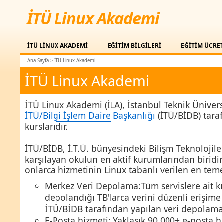
İTÜ Linux Akademi
İTÜ LİNUX AKADEMİ
EĞİTİM BİLGİLERİ
EĞİTİM ÜCRE
Ana Sayfa
>
İTÜ Linux Akademi
İTÜ Linux Akademi
İTÜ Linux Akademi (İLA), İstanbul Teknik Üniver
İTÜ/Bilgi İşlem Daire Başkanlığı
(İTÜ/BİDB) tara
kurslarıdır.
İTÜ/BİDB, İ.T.Ü. bünyesindeki Bilişm Teknolojiler
karşılayan okulun en aktif kurumlarından biri
onlarca hizmetinin Linux tabanlı verilen en teme
Merkez Veri Depolama:Tüm servislere ait kul
depolandığı TB'larca verini düzenli erişime 
İTÜ/BİDB tarafından yapılan veri depolama
E-Posta hizmeti: Yaklaşık 90 000+ e-posta 