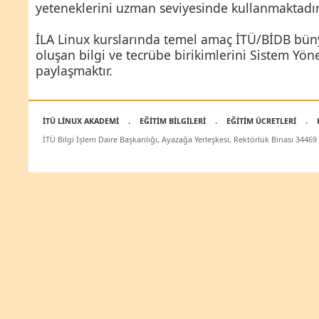
yeteneklerini uzman seviyesinde kullanmaktadır
İLA Linux kurslarında temel amaç İTÜ/BİDB bün
oluşan bilgi ve tecrübe birikimlerini Sistem Yöne
paylaşmaktır.
.
.
.
İTÜ LİNUX AKADEMİ
EĞİTİM BİLGİLERİ
EĞİTİM ÜCRETLERİ
İTÜ Bilgi İşlem Daire Başkanlığı, Ayazağa Yerleşkesi, Rektörlük Binası 3446